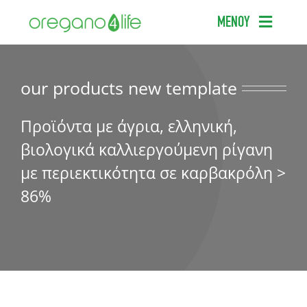
Μετάβαση
ΜΕΝΟΥ
στο
περιεχόμενο
ΑΡΧΙΚΗ
our products new template
ΠΡΟΪΟΝΤΑ
Προϊόντα με άγρια, ελληνική,
ΕΠΙΣΤΗΜΟΝΙΚΟΣ ΟΔΗΓΟΣ
βιολογικά καλλιεργούμενη ρίγανη
ΣΥΧΝΕΣ ΕΡΩΤΗΣΕΙΣ
με περιεκτικότητα σε καρβακρόλη >
86%
ΣΗΜΕΙΑ ΠΩΛΗΣΗΣ
BLOG
ΕΠΙΚΟΙΝΩΝΙΑ