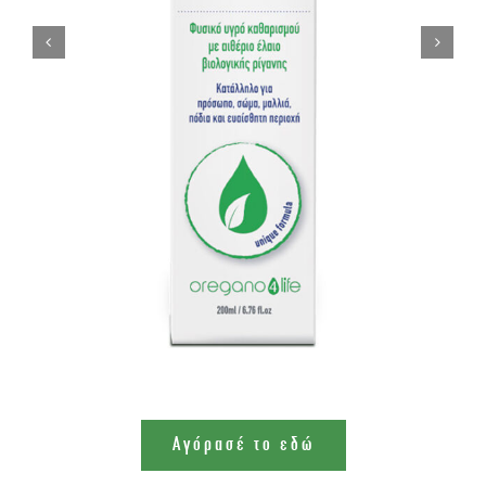
Αγόρασέ το εδώ