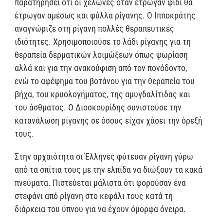
παρατηρήσει ότι οι χελώνες όταν έτρωγαν φίδι θα
έτρωγαν αμέσως και φύλλα ρίγανης. Ο Ιπποκράτης
αναγνώριζε στη ρίγανη πολλές θεραπευτικές
ιδιότητες. Χρησιμοποιούσε το λάδι ρίγανης για τη
θεραπεία δερματικών λοιμώξεων όπως ψωρίαση
αλλά και για την ανακούφιση από τον πονόδοντο,
ενώ το αφέψημα του βοτάνου για την θεραπεία του
βήχα, του κρυολογήματος, της αμυγδαλίτιδας και
του άσθματος. Ο Διοσκουρίδης συνιστούσε την
κατανάλωση ρίγανης σε όσους είχαν χάσει την όρεξή
τους.
Στην αρχαιότητα οι Έλληνες φύτευαν ρίγανη γύρω
από τα σπίτια τους με την ελπίδα να διώξουν τα κακά
πνεύματα. Πιστεύεται μάλιστα ότι φορούσαν ένα
στεφάνι από ρίγανη στο κεφάλι τους κατά τη
διάρκεια του ύπνου για να έχουν όμορφα όνειρα.