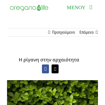
Μετάβαση
ΜΕΝΟΥ
στο
περιεχόμενο
ΑΡΧΙΚΗ
ΠΡΟΪΟΝΤΑ
Προηγούμενο
Επόμενο
ΕΠΙΣΤΗΜΟΝΙΚΟΣ ΟΔΗΓΟΣ
ΣΥΧΝΕΣ ΕΡΩΤΗΣΕΙΣ
Η ρίγανη στην αρχαιότητα
ΣΗΜΕΙΑ ΠΩΛΗΣΗΣ
BLOG
ΕΠΙΚΟΙΝΩΝΙΑ